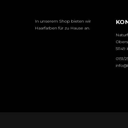
In unserem Shop bieten wir
KO
Haarfarben für zu Hause an.
Naturf
Obers
51149 
0151/
info@b