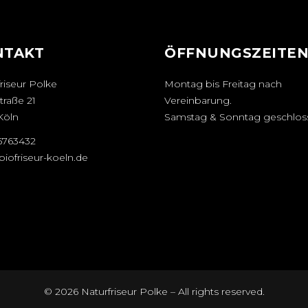
NTAKT
ÖFFNUNGSZEITE
riseur Polke
Montag bis Freitag nach
traße 21
Vereinbarung.
Köln
Samstag & Sonntag geschlos
25763432
iofriseur-koeln.de
© 2026 Naturfriseur Polke – All rights reserved.