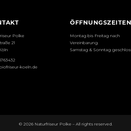
NTAKT
ÖFFNUNGSZEITE
riseur Polke
Montag bis Freitag nach
traße 21
Vereinbarung.
Köln
Samstag & Sonntag geschlos
25763432
iofriseur-koeln.de
© 2026 Naturfriseur Polke – All rights reserved.