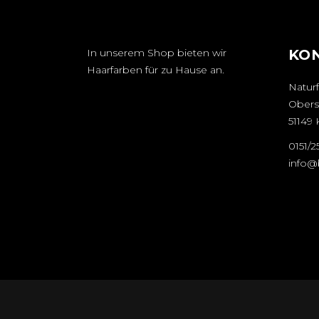
In unserem Shop bieten wir
KO
Haarfarben für zu Hause an.
Naturf
Obers
51149 
0151/
info@b