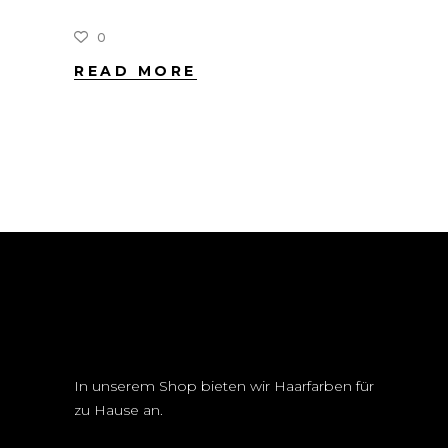
0
READ MORE
In unserem Shop bieten wir Haarfarben für
zu Hause an.