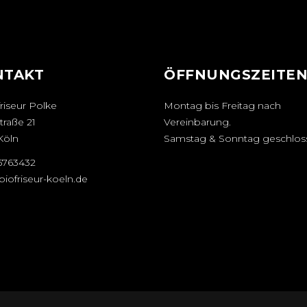
NTAKT
ÖFFNUNGSZEITE
riseur Polke
Montag bis Freitag nach
traße 21
Vereinbarung.
Köln
Samstag & Sonntag geschlos
25763432
iofriseur-koeln.de