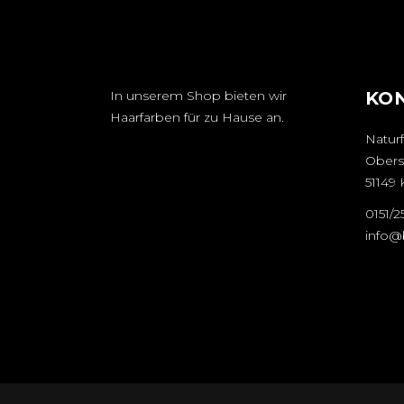
In unserem Shop bieten wir
KO
Haarfarben für zu Hause an.
Naturf
Obers
51149 
0151/
info@b