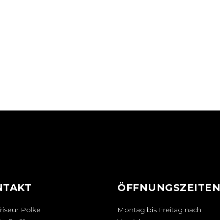
NTAKT
ÖFFNUNGSZEITE
riseur Polke
Montag bis Freitag nach