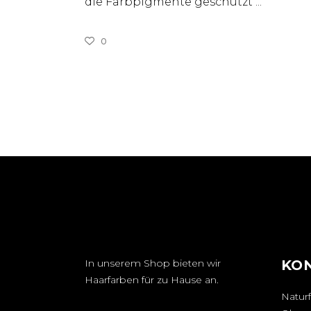
die Farbpigmente geschützt
0
In unserem Shop bieten wir
KO
Haarfarben für zu Hause an.
Naturf