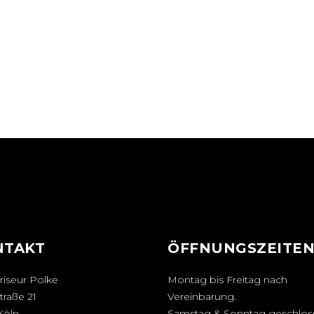
NTAKT
ÖFFNUNGSZEITE
riseur Polke
Montag bis Freitag nach
traße 21
Vereinbarung.
Köln
Samstag & Sonntag geschlos