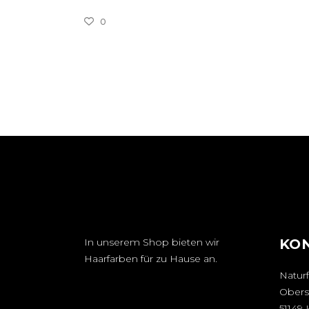
0
In unserem Shop bieten wir
KO
Haarfarben für zu Hause an.
Naturf
Obers
51149 