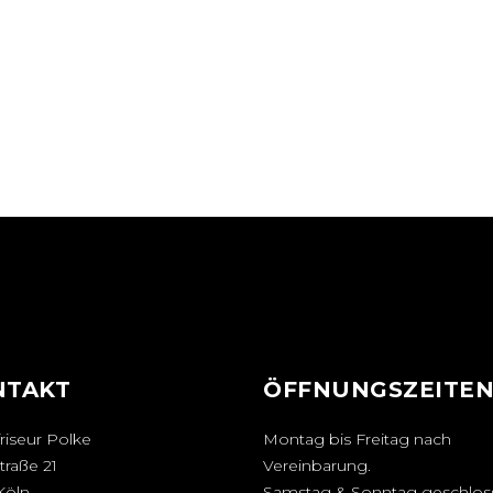
NTAKT
ÖFFNUNGSZEITE
riseur Polke
Montag bis Freitag nach
traße 21
Vereinbarung.
Köln
Samstag & Sonntag geschlos