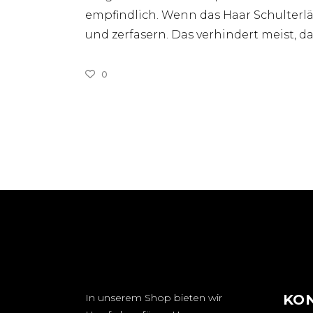
empfindlich. Wenn das Haar Schulterl
und zerfasern. Das verhindert meist, 
0
In unserem Shop bieten wir
KO