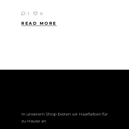
1
0
READ MORE
In unserem Shop bieten wir Haarfarben für
zu Hause an.